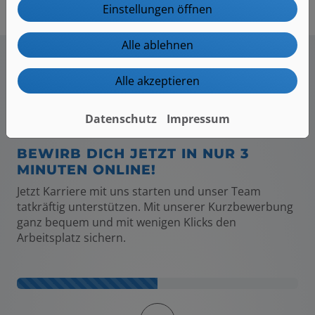
Einstellungen öffnen
Alle ablehnen
Alle akzeptieren
Traumjob sichern - ganz ohne
Anschreiben! Jetzt schnell online
Datenschutz
Impressum
bewerben
BEWIRB DICH JETZT IN NUR 3
MINUTEN ONLINE!
Jetzt Karriere mit uns starten und unser Team
tatkräftig unterstützen. Mit unserer Kurzbewerbung
ganz bequem und mit wenigen Klicks den
Arbeitsplatz sichern.
Kontaktformular-Fortschritt