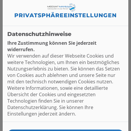
Liebe/r Bewerber/-in,
PRIVATSPHÄRE­EINSTELLUNGEN
Interesse an einer neuen Herausforderung?
Datenschutzhinweise
Als Ansprechpartner der Firma Middent Manssen
aus Brinkum möchte ich gerne ein unverbindliches
Ihre Zustimmung können Sie jederzeit
und attraktives Job-Angebot vorstellen.
widerrufen.
Dazu geht der erste Schritt ganz einfach über unsere
Wir verwenden auf dieser Webseite Cookies und
Kurzbewerbung ganz unten, aber auch telefonisch
weitere Technologien, um Ihnen ein bestmögliches
sind wir jederzeit erreichbar.
Nutzungserlebnis zu bieten. Sie können das Setzen
von Cookies auch ablehnen und unsere Seite nur
Wir freuen uns auf die Zusammenarbeit!
mit den technisch notwendigen Cookies nutzen.
Weitere Informationen, sowie eine detaillierte
Kontakt
Übersicht der Cookies und eingesetzten
Ansprechpartner: Herr Stefan Vocks
Technologien finden Sie in unserer
E-Mail: vocks@middent-manssen.de
Datenschutzerklärung. Sie können Ihre
Einstellungen jederzeit ändern.
Telefon: 0491 2192