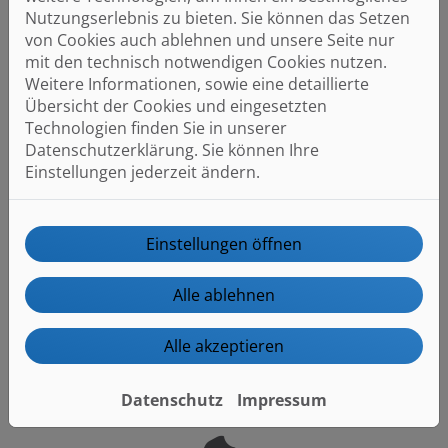
Nutzungserlebnis zu bieten. Sie können das Setzen
berechnen die erforderlichen Kapazitäten,
von Cookies auch ablehnen und unsere Seite nur
Leistungen und Dimensionierungen der Anlagen und
mit den technisch notwendigen Cookies nutzen.
beraten hinsichtlich der Auswahl geeigneter
Weitere Informationen, sowie eine detaillierte
Technologien und Materialien.
Übersicht der Cookies und eingesetzten
Während der Bauphase überwachen wir die
Technologien finden Sie in unserer
Umsetzung unserer Pläne. Wir arbeiten eng mit den
Datenschutzerklärung. Sie können Ihre
ausführenden Unternehmen zusammen und
Einstellungen jederzeit ändern.
überprüfen die Installation und Inbetriebnahme der
technischen Anlagen. Bei auftretenden Problemen
oder Abweichungen von den Plänen suchen wir nach
Einstellungen öffnen
Lösungen und passen gegebenenfalls die Planung
an.
Alle ablehnen
Alle akzeptieren
Datenschutz
Impressum