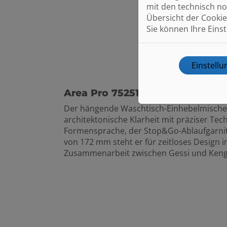
mit den technisch no
Übersicht der Cookie
Sie können Ihre Eins
Einstell
Area Pro 75251
Der hängende Waschtisch-Einhebelmischer
architektonische Klarheit mit präziser Tech
Formensprache, der Stop&Go-Ablaufgarnit
von 172 mm steht er für zeitloses Design 
Zusammenarbeit zwischen Gessi und Ken