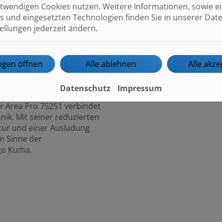
twendigen Cookies nutzen. Weitere Informationen, sowie ein
s und eingesetzten Technologien finden Sie in unserer Dat
tellungen jederzeit ändern.
ungen öffnen
Alle ablehnen
Alle akze
Datenschutz
Impressum
 Area Pro 75251 verbindet
nik. Mit seiner reduzierten
ur und einer Ausladung
im Sinne der
go Kuma.